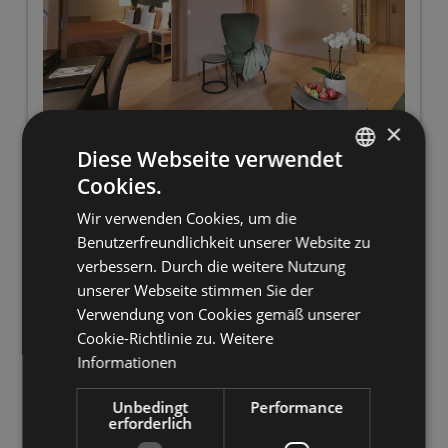
×
Diese Webseite verwendet
2
Cookies.
GERMAN
Gartensuite Superior 1. Etage
Wir verwenden Cookies, um die
ITALIAN
Benutzerfreundlichkeit unserer Website zu
2
ENGLISH
Max.: 4 Personen
57
m
verbessern. Durch die weitere Nutzung
unserer Webseite stimmen Sie der
Verwendung von Cookies gemäß unserer
Balkon/Terrasse
Handtücher
Cookie-Richtlinie zu.
Weitere
Klimaanlage
Telefon
Toilette
Informationen
Alle Ausstattungsmerkmale anzeigen
Unbedingt
Performance
Mit getrenntem Schlaf- und Wohnraum, großzügigem
erforderlich
Bad mit Dusche und getrenntem WC, Holzfußboden,