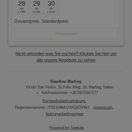
28
29
30
Targeting
Funktionalität
Unklassifizierte
ab
ab
ab
2.650
2.650
2.630
€
€
€
Unbedingt erforderliche Cookies ermöglichen
wesentliche Kernfunktionen der Website wie die
Gesamtpreis
. Standardpreis
Benutzeranmeldung und die Kontoverwaltung.
Ohne die unbedingt erforderlichen Cookies kann die
Website nicht ordnungsgemäß verwendet werden.
Abbrechen
Provider
/
Name
Ablaufdatum
Beschrei
Domäne
Nicht gefunden was Sie suchen? Klicken Sie hier um
popupClosed
giardino-
1 Stunde
marling.com
alle unsere Angebote zu sehen
[abcdef0123456789]
www.giardino-
Sitzung
Joomla la
{32}
marling.com
CookieScriptConsent
5 Monate 3
Dieses C
CookieScript
Giardino Marling
Wochen
Cookie-Sc
www.giardino-
Vicolo San Felice, St.Felix Weg, 18
Marling
Italien
verwende
marling.com
Einwillig
Telefonnummer
:
+39 0473447177
für Besuc
speichern
Barrierefreiheitserklärung
Banner v
Registriernummer: IT021048A1UVQ2OVMJ
,
Impressum
Script.c
ordnung
Nutzungsbedingungen
funktioni
Powered by Seekda